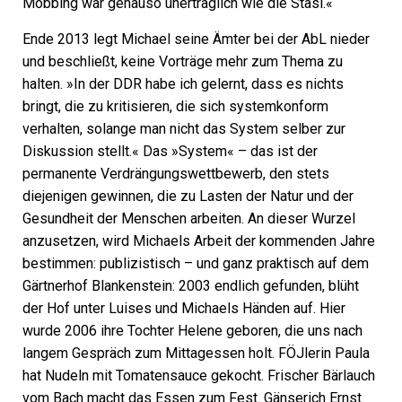
Mobbing war genauso unerträglich wie die Stasi.«
Ende 2013 legt Michael seine Ämter bei der AbL nieder
und beschließt, keine Vorträge mehr zum Thema zu
halten. »In der DDR habe ich gelernt, dass es nichts
bringt, die zu kritisieren, die sich systemkonform
verhalten, solange man nicht das System selber zur
Diskussion stellt.« Das »System« – das ist der
permanente Verdrängungswettbewerb, den stets
diejenigen gewinnen, die zu Lasten der Natur und der
Gesundheit der Menschen arbeiten. An dieser Wurzel
anzusetzen, wird Michaels Arbeit der kommenden Jahre
bestimmen: publizistisch – und ganz praktisch auf dem
Gärtnerhof Blankenstein: 2003 endlich gefunden, blüht
der Hof unter Luises und Michaels Händen auf. Hier
wurde 2006 ihre Tochter Helene geboren, die uns nach
langem Gespräch zum Mittagessen holt. FÖJlerin Paula
hat Nudeln mit Tomatensauce gekocht. Frischer Bärlauch
vom Bach macht das Essen zum Fest. Gänserich Ernst