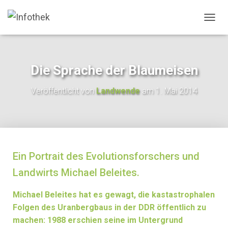
N
A
V
I
G
Die Sprache der Blaumeisen
A
T
Veröffentlicht von
Landwende
am
1. Mai 2014
I
O
N
U
M
S
C
Ein Portrait des Evolutionsforschers und
H
Landwirts Michael Beleites.
A
L
T
Michael Beleites hat es gewagt, die kastastrophalen
E
Folgen des Uranbergbaus in der DDR öffentlich zu
N
machen: 1988 erschien seine im Untergrund