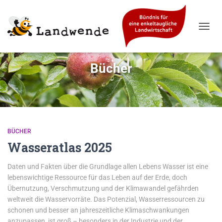
NAVIG
UMSC
Bücher
BÜCHER
Wasseratlas 2025
Daten und Fakten über die Grundlage allen Lebens Wasser ist eine
lebenswichtige Ressource für das Leben auf der Erde, doch
Übernutzung, Verschmutzung und der Klimawandel gefährden
weltweit die Wasservorräte. Das Potenzial, Wasserressourcen zu
schonen und besser an jahreszeitliche Klimaschwankungen
anzupassen, ist groß – besonders in der Industrie und der