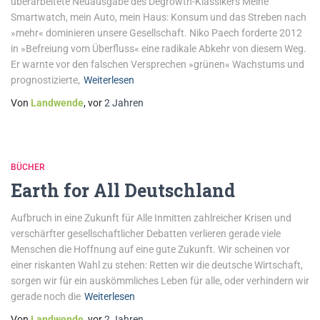
überarbeitete Neuausgabe des Degrowth-Klassikers Meine
Smartwatch, mein Auto, mein Haus: Konsum und das Streben nach
»mehr« dominieren unsere Gesellschaft. Niko Paech forderte 2012
in »Befreiung vom Überfluss« eine radikale Abkehr von diesem Weg.
Er warnte vor den falschen Versprechen »grünen« Wachstums und
prognostizierte,
Weiterlesen
Von
Landwende
, vor
2 Jahren
BÜCHER
Earth for All Deutschland
Aufbruch in eine Zukunft für Alle Inmitten zahlreicher Krisen und
verschärfter gesellschaftlicher Debatten verlieren gerade viele
Menschen die Hoffnung auf eine gute Zukunft. Wir scheinen vor
einer riskanten Wahl zu stehen: Retten wir die deutsche Wirtschaft,
sorgen wir für ein auskömmliches Leben für alle, oder verhindern wir
gerade noch die
Weiterlesen
Von
Landwende
, vor
2 Jahren