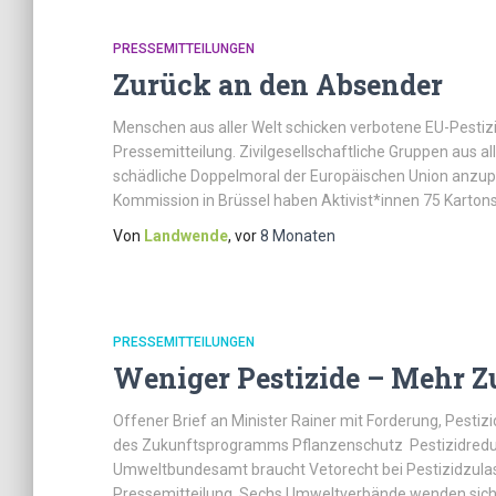
PRESSEMITTEILUNGEN
Zurück an den Absender
Menschen aus aller Welt schicken verbotene EU-Pestiz
Pressemitteilung. Zivilgesellschaftliche Gruppen aus 
schädliche Doppelmoral der Europäischen Union anzupr
Kommission in Brüssel haben Aktivist*innen 75 Kartons
Von
Landwende
, vor
8 Monaten
PRESSEMITTEILUNGEN
Weniger Pestizide – Mehr 
Offener Brief an Minister Rainer mit Forderung, Pesti
des Zukunftsprogramms Pflanzenschutz Pestizidredukt
Umweltbundesamt braucht Vetorecht bei Pestizidzul
Pressemitteilung. Sechs Umweltverbände wenden sich 