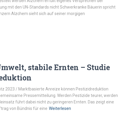
stellt werden Alzchem erfüllt eigenes Versprechen der
ung mit den UN-Standards nicht Schwerkranke Bäuerin spricht
zern Alzchem sieht sich auf seiner morgigen
Umwelt, stabile Ernten – Studie
Reduktion
satz 2023 / Marktbasierte Anreize können Pestizidreduktion
 Gemeinsame Pressemitteilung. Werden Pestizide teurer, werden
deinsatz führt dabei nicht zu geringeren Ernten. Das zeigt eine
ftrag von Bündnis für eine
Weiterlesen