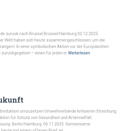
ide zurück nach Brüssel Brüssel/Hamburg 02.12.2025.
aller Welt haben sich heute zusammengeschlossen, um die
angern. In einer symbolischen Aktion vor der Europäischen
 zurückgegeben – einen für jeden in
Weiterlesen
Zukunft
zidreduktion umzusetzen Umweltverbände kritisieren Streichung
ion für Schutz von Gesundheit und Artenvielfalt
assung Berlin/Hamburg. 06.11.2025. Gemeinsame
heute mit einem offenen Brief an