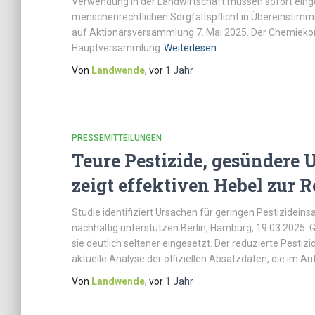
Verwendung in der Landwirtschaft müssen sofort einge
menschenrechtlichen Sorgfaltspflicht in Übereinstimm
auf Aktionärsversammlung 7. Mai 2025. Der Chemiekon
Hauptversammlung
Weiterlesen
Von
Landwende
, vor
1 Jahr
PRESSEMITTEILUNGEN
Teure Pestizide, gesündere 
zeigt effektiven Hebel zur 
Studie identifiziert Ursachen für geringen Pestizidein
nachhaltig unterstützen Berlin, Hamburg, 19.03.2025.
sie deutlich seltener eingesetzt. Der reduzierte Pestizi
aktuelle Analyse der offiziellen Absatzdaten, die im Au
Von
Landwende
, vor
1 Jahr