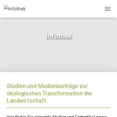
N
A
V
I
G
Infothek
A
T
I
O
N
U
M
S
C
H
Studien und Medienbeiträge zur
A
ökologischen Transformation der
L
T
Landwirtschaft
E
N