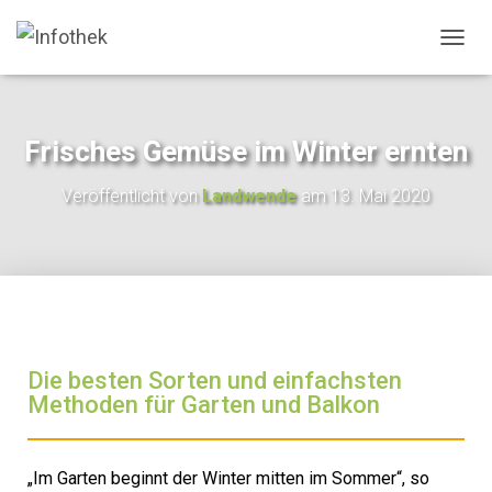
N
A
V
I
G
Frisches Gemüse im Winter ernten
A
T
Veröffentlicht von
Landwende
am
13. Mai 2020
I
O
N
U
M
S
C
H
A
Die besten Sorten und einfachsten
L
Methoden für Garten und Balkon
T
E
N
„Im Garten beginnt der Winter mitten im Sommer“, so