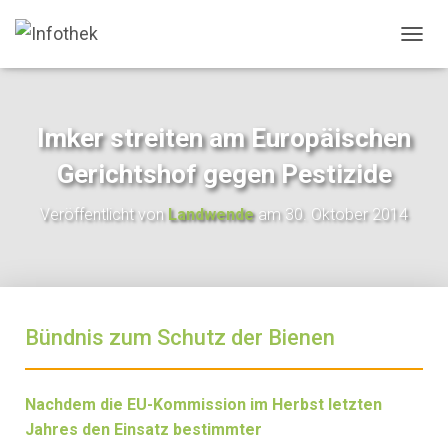
N
A
V
I
G
Imker streiten am Europäischen
A
T
Gerichtshof gegen Pestizide
I
O
Veröffentlicht von
Landwende
am
30. Oktober 2014
N
U
M
S
C
H
Bündnis zum Schutz der Bienen
A
L
T
E
Nachdem die EU-Kommission im Herbst letzten
N
Jahres den Einsatz bestimmter