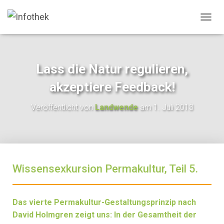
N
A
V
I
G
Lass die Natur regulieren,
A
T
akzeptiere Feedback!
I
O
Veröffentlicht von
Landwende
am
1. Juli 2013
N
U
M
S
C
H
Wissensexkursion Permakultur, Teil 5.
A
L
T
E
Das vierte Permakultur-Gestaltungsprinzip nach
N
David Holmgren zeigt uns: In der Gesamtheit der