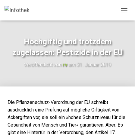
N
A
V
I
G
Hochgiftig und trotzdem
A
T
zugelassen: Pestizide in der EU
I
O
Veröffentlicht von
rv
am
31. Januar 2019
N
U
M
S
C
H
A
Die Pflanzenschutz-Verordnung der EU schreibt
L
ausdrücklich eine Prüfung auf mögliche Giftigkeit von
T
Ackergiften vor, sie soll ein »hohes Schutzniveau für die
E
N
Gesundheit von Mensch und Tier« garantieren. Aber: Es
gibt eine Hintertür in der Verordnung, den Artikel 17.