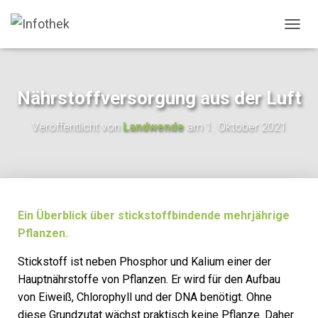
N
A
V
I
G
Nährstoffversorgung aus der Luft
A
T
Veröffentlicht von
Landwende
am
1. Oktober 2021
I
O
N
U
M
S
C
Ein Überblick über stickstoffbindende mehrjährige
H
Pflanzen.
A
L
Stickstoff ist neben Phosphor und Kalium einer der
T
Hauptnährstoffe von Pflanzen. Er wird für den Aufbau
E
N
von Eiweiß, Chlorophyll und der DNA benötigt. Ohne
diese Grundzutat wächst praktisch keine Pflanze. Daher