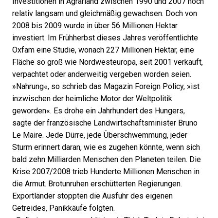
Investitionen in Agrarland zwischen 1990 und 2007 noch
relativ langsam und gleichmäßig gewachsen. Doch von
2008 bis 2009 wurde in über 56 Millionen Hektar
investiert. Im Frühherbst dieses Jahres veröffentlichte
Oxfam eine Studie, wonach 227 Millionen Hektar, eine
Fläche so groß wie Nordwesteuropa, seit 2001 verkauft,
verpachtet oder anderweitig vergeben worden seien.
»Nahrung«, so schrieb das Magazin Foreign Policy, »ist
inzwischen der heimliche Motor der Weltpolitik
geworden«. Es drohe ein Jahrhundert des Hungers,
sagte der französische Landwirtschaftsminister Bruno
Le Maire. Jede Dürre, jede Überschwemmung, jeder
Sturm erinnert daran, wie es zugehen könnte, wenn sich
bald zehn Milliarden Menschen den Planeten teilen. Die
Krise 2007/2008 trieb Hunderte Millionen Menschen in
die Armut. Brotunruhen erschütterten Regierungen.
Exportländer stoppten die Ausfuhr des eigenen
Getreides, Panikkäufe folgten.