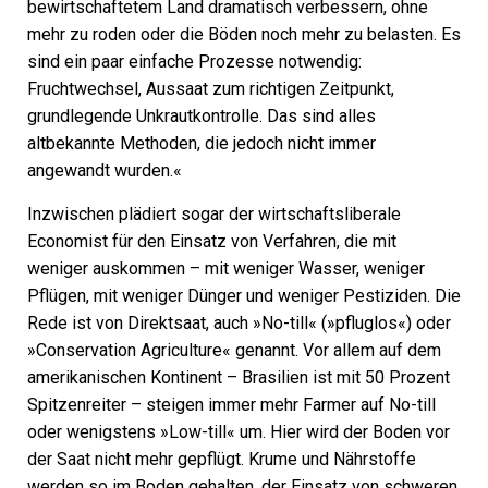
bewirtschaftetem Land dramatisch verbessern, ohne
mehr zu roden oder die Böden noch mehr zu belasten. Es
sind ein paar einfache Prozesse notwendig:
Fruchtwechsel, Aussaat zum richtigen Zeitpunkt,
grundlegende Unkrautkontrolle. Das sind alles
altbekannte Methoden, die jedoch nicht immer
angewandt wurden.«
Inzwischen plädiert sogar der wirtschaftsliberale
Economist für den Einsatz von Verfahren, die mit
weniger auskommen – mit weniger Wasser, weniger
Pflügen, mit weniger Dünger und weniger Pestiziden. Die
Rede ist von Direktsaat, auch »No-till« (»pfluglos«) oder
»Conservation Agriculture« genannt. Vor allem auf dem
amerikanischen Kontinent – Brasilien ist mit 50 Prozent
Spitzenreiter – steigen immer mehr Farmer auf No-till
oder wenigstens »Low-till« um. Hier wird der Boden vor
der Saat nicht mehr gepflügt. Krume und Nährstoffe
werden so im Boden gehalten, der Einsatz von schweren