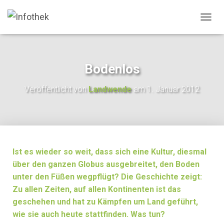
N
A
V
I
G
Bodenlos
A
T
Veröffentlicht von
Landwende
am
1. Januar 2012
I
O
N
U
M
S
C
Ist es wieder so weit, dass sich eine Kultur, diesmal
H
über den ganzen Globus ausgebreitet, den ­Boden
A
unter den Füßen wegpflügt? Die Geschichte zeigt:
L
T
Zu allen Zeiten, auf allen Kontinenten ist das
E
geschehen und hat zu Kämpfen um Land geführt,
N
wie sie auch heute stattfinden. Was tun?