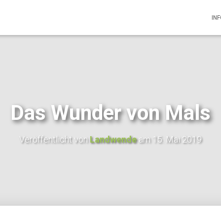
IN
Das Wunder von Mals
Veröffentlicht von
Landwende
am
15. Mai 2019