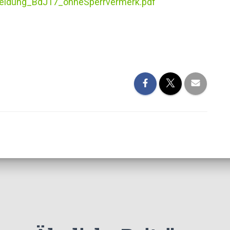
meldung_BdJ17_ohneSperrvermerk.pdf