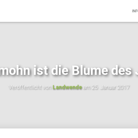
IN
mohn ist die Blume des
Veröffentlicht von
Landwende
am
25. Januar 2017