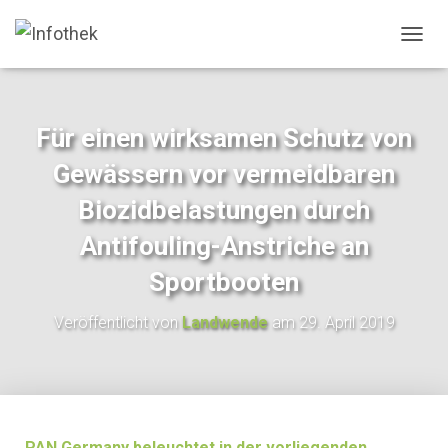
N
A
V
I
G
Für einen wirksamen Schutz von
A
T
Gewässern vor vermeidbaren
I
O
Biozidbelastungen durch
N
Antifouling-Anstriche an
U
M
Sportbooten
S
C
H
Veröffentlicht von
Landwende
am
29. April 2019
A
L
T
E
N
PAN Germany beleuchtet in der vorliegenden