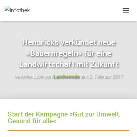
N
A
V
I
G
Hendricks verkündet neue
A
T
»Bauernregeln« für eine
I
O
Landwirtschaft mit Zukunft
N
U
Veröffentlicht von
Landwende
am
2. Februar 2017
M
S
C
H
A
L
Start der Kampagne »Gut zur Umwelt.
T
Gesund für alle«
E
N