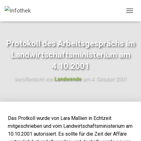
N
A
V
I
G
Protokoll des Arbeitsgesprächs im
A
T
Landwirtschaftsministerium am
I
O
4.10.2001
N
U
Veröffentlicht von
Landwende
am
4. Oktober 2001
M
S
C
H
A
L
T
Das Protkoll wurde von Lara Mallien in Echtzeit
E
mitgeschrieben und vom Landwirtschaftsministerium am
N
10.10.2001 autorisiert. Es sollte für die Zeit der Affäre