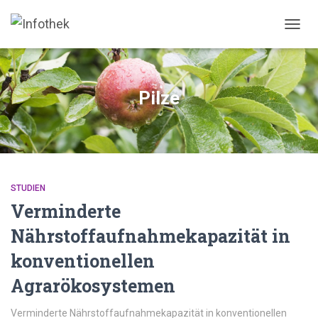
NAVIG
UMSC
Pilze
STUDIEN
Verminderte
Nährstoffaufnahmekapazität in
konventionellen
Agrarökosystemen
Verminderte Nährstoffaufnahmekapazität in konventionellen