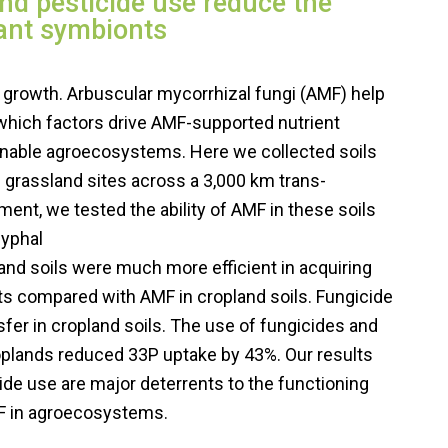
d pesticide use reduce the
lant symbionts
t growth. Arbuscular mycorrhizal fungi (AMF) help
 which factors drive AMF-supported nutrient
ainable agroecosystems. Here we collected soils
 grassland sites across a 3,000 km trans-
ment, we tested the ability of AMF in these soils
hyphal
d soils were much more efficient in acquiring
s compared with AMF in cropland soils. Fungicide
sfer in cropland soils. The use of fungicides and
oplands reduced 33P uptake by 43%. Our results
ide use are major deterrents to the functioning
MF in agroecosystems.