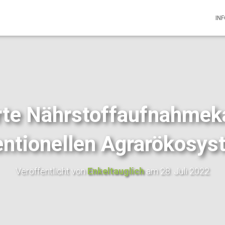
IN
te Nährstoffaufnahmeka
ntionellen Agrarökosy
Veröffentlicht von
Enkeltauglich
am
28. Juli 2022