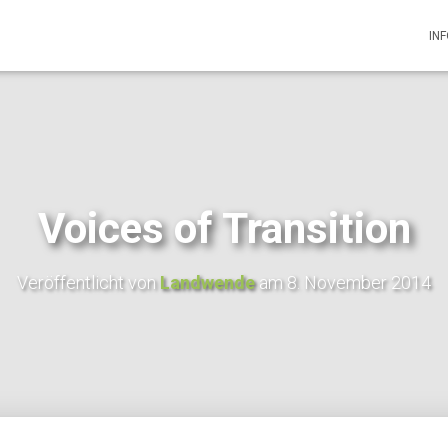
IN
Voices of Transition
Veröffentlicht von
Landwende
am
8. November 2014