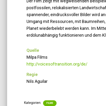
Der Film zeigt mit wegweisenden Beispiele
postfossilen, relokalisierten Landwirtscha
spannender, eindrucksvoller Bilder wird a
Umgang mit Ressourcen, mit Baumreihen, 
Planet wiederbelebt werden kann. Im Mittel
erdölunabhängig funktionieren und dem K
Quelle
Milpa Films
http://voicesoftransition.org/de/
Regie
Nils Aguilar
Kategorien:
FILME