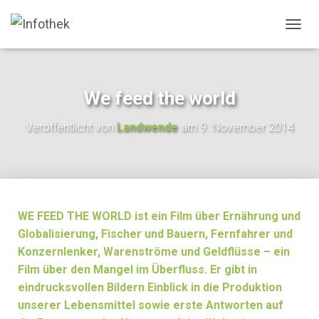
N
A
V
I
G
We feed the world
A
T
Veröffentlicht von
Landwende
am
9. November 2014
I
O
N
U
M
S
C
WE FEED THE WORLD ist ein Film über Ernährung und
H
Globalisierung, Fischer und Bauern, Fernfahrer und
A
Konzernlenker, Warenströme und Geldflüsse – ein
L
T
Film über den Mangel im Überfluss. Er gibt in
E
eindrucksvollen Bildern Einblick in die Produktion
N
unserer Lebensmittel sowie erste Antworten auf