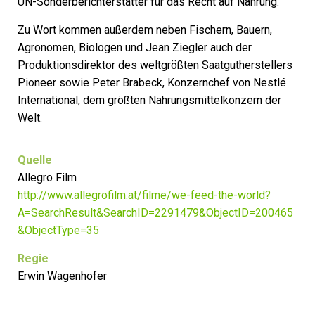
UN-Sonderberichterstatter für das Recht auf Nahrung.
Zu Wort kommen außerdem neben Fischern, Bauern,
Agronomen, Biologen und Jean Ziegler auch der
Produktionsdirektor des weltgrößten Saatgutherstellers
Pioneer sowie Peter Brabeck, Konzernchef von Nestlé
International, dem größten Nahrungsmittelkonzern der
Welt.
Quelle
Allegro Film
http://www.allegrofilm.at/filme/we-feed-the-world?
A=SearchResult&SearchID=2291479&ObjectID=200465
&ObjectType=35
Regie
Erwin Wagenhofer