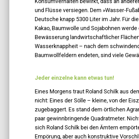
Konsumverhalten bewirkt, dass an anderen
und Flüsse versiegen. Dem »Wasser-Fußa
Deutsche knapp 5300 Liter im Jahr. Für di
Kakao, Baumwolle und Sojabohnen werde d
Bewässerung landwirtschaftlicher Flächen 
Wasserknappheit – nach dem schwindende
Baumwollfeldern endeten, sind viele Gewä
Jeder einzelne kann etwas tun!
Eines Morgens traut Roland Schilk aus 
nicht: Eines der Sölle – kleine, von der E
zugebaggert. Es stand dem örtlichen Agra
paar gewinnbringende Quadratmeter. Nicht
sich Roland Schilk bei den Ämtern empört
Empörung, aber auch konstruktive Vorschl