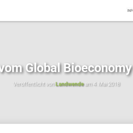
IN
 vom Global Bioeconom
Veröffentlicht von
Landwende
am
4. Mai 2018