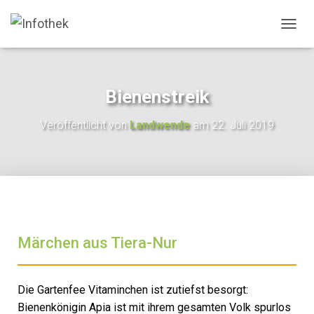
N
A
V
I
G
Bienenstreik
A
T
Veröffentlicht von
Landwende
am
22. Juli 2019
I
O
N
U
M
S
C
H
A
Märchen aus Tiera-Nur
L
T
E
N
Die Gartenfee Vitaminchen ist zutiefst besorgt:
Bienenkönigin Apia ist mit ihrem gesamten Volk spurlos