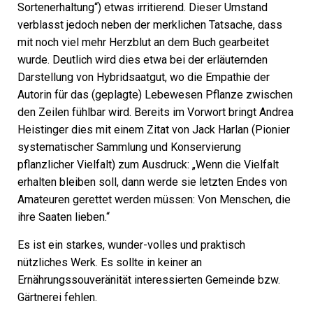
Sortenerhaltung“) etwas irritierend. Dieser Umstand
verblasst jedoch neben der merklichen Tatsache, dass
mit noch viel mehr Herzblut an dem Buch gearbeitet
wurde. Deutlich wird dies etwa bei der erläuternden
Darstellung von Hybridsaatgut, wo die Empathie der
Autorin für das (geplagte) Lebewesen Pflanze zwischen
den Zeilen fühlbar wird. Bereits im Vorwort bringt Andrea
Heistinger dies mit einem Zitat von Jack Harlan (Pionier
systematischer Sammlung und Konservierung
pflanzlicher Vielfalt) zum Ausdruck: „Wenn die Vielfalt
erhalten bleiben soll, dann werde sie letzten Endes von
Amateuren gerettet werden müssen: Von Menschen, die
ihre Saaten lieben.“
Es ist ein starkes, w
under-
volles
und praktisch
nützliches
Werk.
Es s
ollte in keiner
an
E
rnährungssouveränität interessierten
Gemeinde
bzw.
Gärtnerei
fehlen.