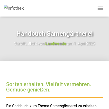
N
A
V
I
G
Handbuch Samengärtnerei
A
T
Veröffentlicht von
Landwende
am
1. April 2025
I
O
N
U
M
S
C
H
A
Sorten erhalten. Vielfalt vermehren.
L
Gemüse genießen.
T
E
N
Ein Sachbuch zum Thema Samengärtnerei zu erhalten