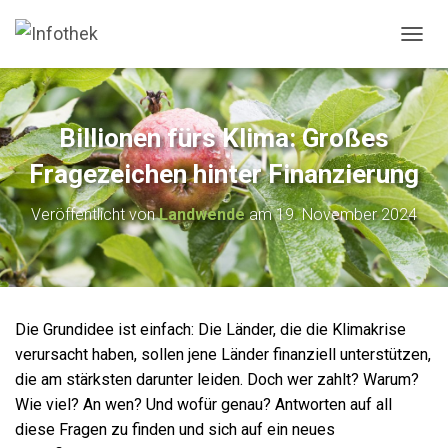
N
A
V
I
G
Billionen fürs Klima: Großes
A
T
Fragezeichen hinter Finanzierung
I
O
Veröffentlicht von
Landwende
am
19. November 2024
N
U
M
S
C
H
Die Grundidee ist einfach: Die Länder, die die Klimakrise
A
verursacht haben, sollen jene Länder finanziell unterstützen,
L
T
die am stärksten darunter leiden. Doch wer zahlt? Warum?
E
Wie viel? An wen? Und wofür genau? Antworten auf all
N
diese Fragen zu finden und sich auf ein neues