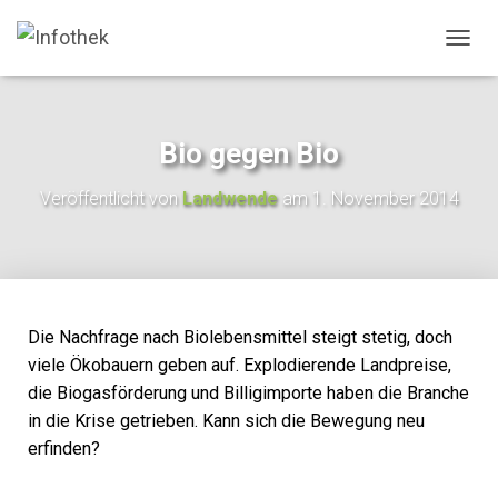
N
A
V
I
G
Bio gegen Bio
A
T
Veröffentlicht von
Landwende
am
1. November 2014
I
O
N
U
M
S
C
Die Nachfrage nach Biolebensmittel steigt stetig, doch
H
viele Ökobauern geben auf. Explodierende Landpreise,
A
die Biogasförderung und Billigimporte haben die Branche
L
T
in die Krise getrieben. Kann sich die Bewegung neu
E
erfinden?
N