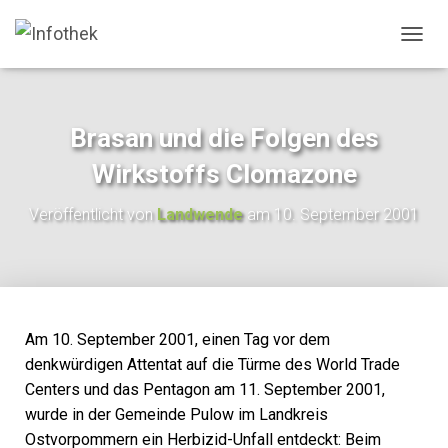
N
A
V
I
G
Brasan und die Folgen des
A
T
Wirkstoffs Clomazone
I
O
Veröffentlicht von
Landwende
am
10. September 2001
N
U
M
S
C
H
A
Am 10. September 2001, einen Tag vor dem
L
denkwürdigen Attentat auf die Türme des World Trade
T
Centers und das Pentagon am 11. September 2001,
E
N
wurde in der Gemeinde Pulow im Landkreis
Ostvorpommern ein Herbizid-Unfall entdeckt: Beim