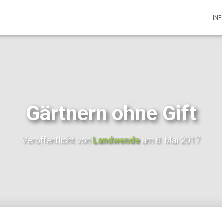
IN
Gärtnern ohne Gift
Veröffentlicht von
Landwende
am
8. Mai 2017