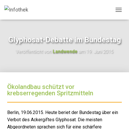
N
A
V
I
G
Glyphosat-Debatte im Bundestag
A
T
Veröffentlicht von
Landwende
am
19. Juni 2015
I
O
N
U
M
S
Ökolandbau schützt vor
C
H
krebserregenden Spritzmitteln
A
L
T
Berlin, 19.06.2015. Heute beriet der Bundestag über ein
E
N
Verbot des Ackergiftes Glyphosat. Die meisten
Abgeordneten sprachen sich für eine schärfere