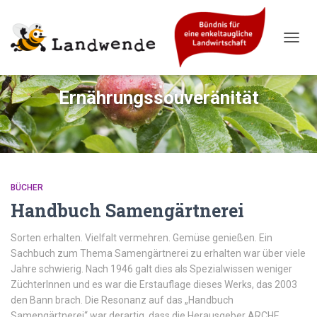
NAVIG
UMSC
Ernährungssouveränität
BÜCHER
Handbuch Samengärtnerei
Sorten erhalten. Vielfalt vermehren. Gemüse genießen. Ein
Sachbuch zum Thema Samengärtnerei zu erhalten war über viele
Jahre schwierig. Nach 1946 galt dies als Spezialwissen weniger
ZüchterInnen und es war die Erstauflage dieses Werks, das 2003
den Bann brach. Die Resonanz auf das „Handbuch
Samengärtnerei“ war derartig, dass die Herausgeber ARCHE