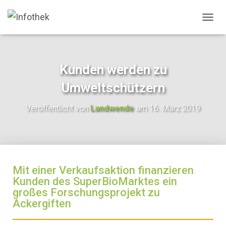
N
A
V
I
G
Kunden werden zu
A
T
Umweltschützern
I
O
Veröffentlicht von
Landwende
am
16. März 2019
N
U
M
S
C
H
Mit einer Verkaufsaktion finanzieren
A
L
Kunden des SuperBioMarktes ein
T
großes Forschungsprojekt zu
E
Ackergiften
N