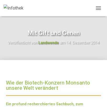
N
A
V
I
G
Mit Gift und Genen
A
T
Veröffentlicht von
Landwende
am
14. Dezember 2014
I
O
N
U
M
S
C
H
A
Wie der Biotech-Konzern Monsanto
L
unsere Welt verändert
T
E
N
Ein profund recherchiertes Sachbuch, zum