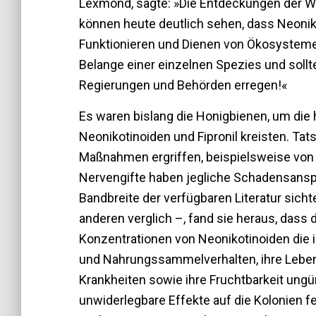
Lexmond, sagte: »Die Entdeckungen der WI
können heute deutlich sehen, dass Neonikot
Funktionieren und Dienen von Ökosystemen d
Belange einer einzelnen Spezies und sollt
Regierungen und Behörden erregen!«
Es waren bislang die Honigbienen, um die 
Neonikotinoiden und Fipronil kreisten. Ta
Maßnahmen ergriffen, beispielsweise von 
Nervengifte haben jegliche Schadensans
Bandbreite der verfügbaren Literatur sicht
anderen verglich –, fand sie heraus, dass d
Konzentrationen von Neonikotinoiden die in
und Nahrungssammelverhalten, ihre Leben
Krankheiten sowie ihre Fruchtbarkeit ung
unwiderlegbare Effekte auf die Kolonien fe