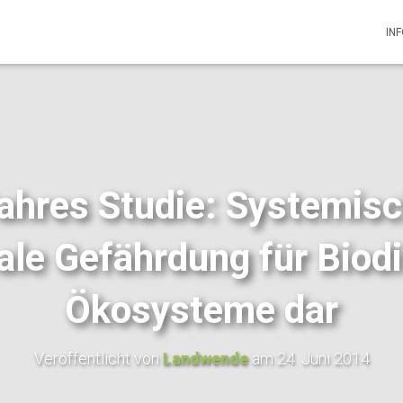
IN
ahres Studie: Systemisc
bale Gefährdung für Biodi
Ökosysteme dar
Veröffentlicht von
Landwende
am
24. Juni 2014