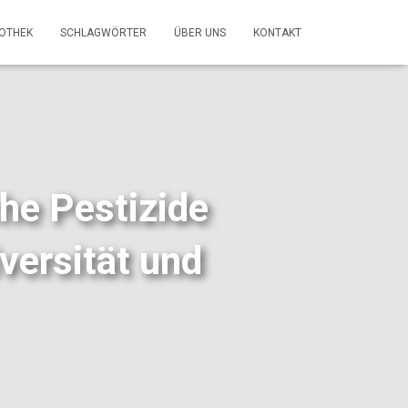
FOTHEK
SCHLAGWÖRTER
ÜBER UNS
KONTAKT
he Pestizide
versität und