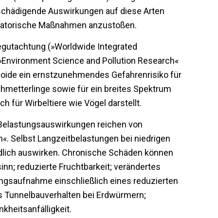
schädigende Auswirkungen auf diese Arten
gulatorische Maßnahmen anzustoßen.
gutachtung (»Worldwide Integrated
Environment Science and Pollution Research«
inoide ein ernstzunehmendes Gefahrenrisiko für
metterlinge sowie für ein breites Spektrum
 für Wirbeltiere wie Vögel darstellt.
e Belastungsauswirkungen reichen von
h«. Selbst Langzeitbelastungen bei niedrigen
ädlich auswirken. Chronische Schäden können
inn; reduzierte Fruchtbarkeit; verändertes
ngsaufnahme einschließlich eines reduzierten
s Tunnelbauverhalten bei Erdwürmern;
heitsanfälligkeit.