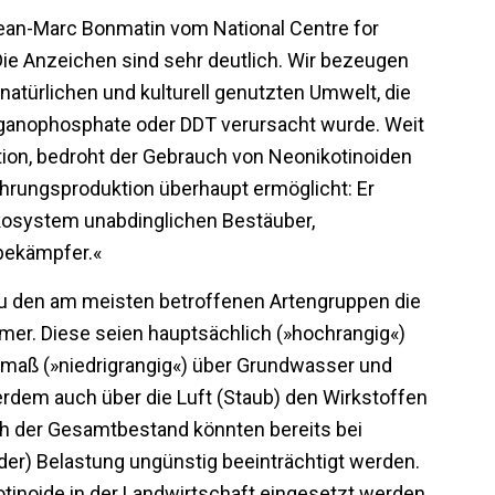
Jean-Marc Bonmatin vom National Centre for
»Die Anzeichen sind sehr deutlich. Wir bezeugen
natürlichen und kulturell genutzten Umwelt, die
 Organophosphate oder DDT verursacht wurde. Weit
ion, bedroht der Gebrauch von Neonikotinoiden
hrungsproduktion überhaupt ermöglicht: Er
Ökosystem unabdinglichen Bestäuber,
sbekämpfer.«
zu den am meisten betroffenen Artengruppen die
mer. Diese seien hauptsächlich (»hochrangig«)
smaß (»niedrigrangig«) über Grundwasser und
rdem auch über die Luft (Staub) den Wirkstoffen
ch der Gesamtbestand könnten bereits bei
nder) Belastung ungünstig beeinträchtigt werden.
tinoide in der Landwirtschaft eingesetzt werden,