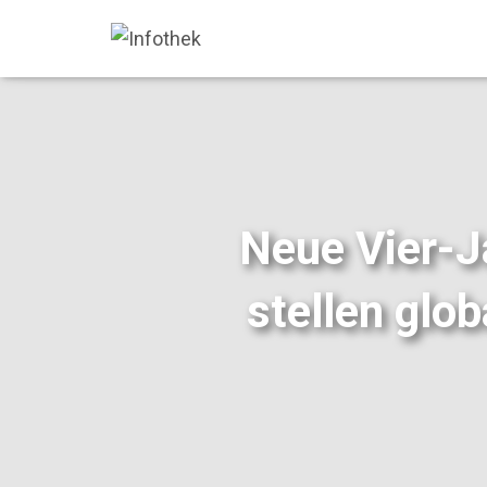
Neue Vier-J
stellen glo