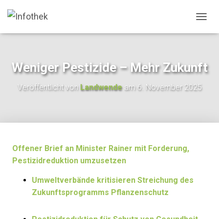
N
A
V
I
G
Weniger Pestizide – Mehr Zukunft
A
T
Veröffentlicht von
Landwende
am
6. November 2025
I
O
N
U
M
S
C
Offener Brief an Minister Rainer mit Forderung,
H
Pestizidreduktion umzusetzen
A
L
Umweltverbände kritisieren Streichung des
T
Zukunftsprogramms Pflanzenschutz
E
N