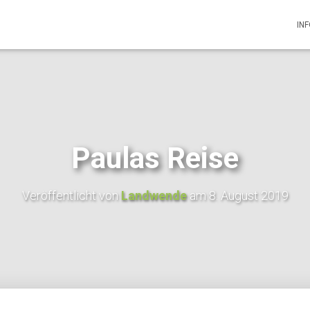
IN
Paulas Reise
Veröffentlicht von
Landwende
am
8. August 2019