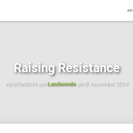
IN
Raising Resistance
Veröffentlicht von
Landwende
am
8. November 2014