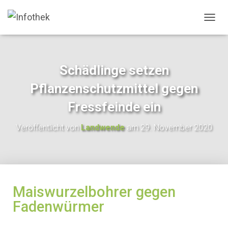
N
A
V
I
G
Schädlinge setzen
A
T
Pflanzenschutzmittel gegen
I
O
Fressfeinde ein
N
U
Veröffentlicht von
Landwende
am
29. November 2020
M
S
C
H
A
L
Maiswurzelbohrer gegen
T
E
Fadenwürmer
N