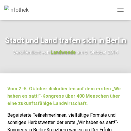
N
A
V
I
G
Stadt und Land trafen sich in Berlin
A
T
Veröffentlicht von
Landwende
am
6. Oktober 2014
I
O
N
U
M
S
C
Vom 2.-5. Oktober diskutierten auf dem ersten „Wir
H
haben es satt!“-Kongress über 400 Menschen über
A
eine zukunftsfähige Landwirtschaft.
L
T
Begeisterte TeilnehmerInnen, vielfältige Formate und
E
N
sonniges Herbstwetter: der erste „Wir haben es satt!“-
Kongress in Berlin-Kreuzberg war ein großer Erfolg.