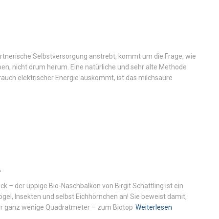
tnerische Selbstversorgung anstrebt, kommt um die Frage, wie
ben, nicht drum herum. Eine natürliche und sehr alte Methode
uch elektrischer Energie auskommt, ist das milchsaure
n
ck – der üppige Bio-Naschbalkon von Birgit Schattling ist ein
Vögel, Insekten und selbst Eichhörnchen an! Sie beweist damit,
 nur ganz wenige Quadratmeter – zum Biotop
Weiterlesen