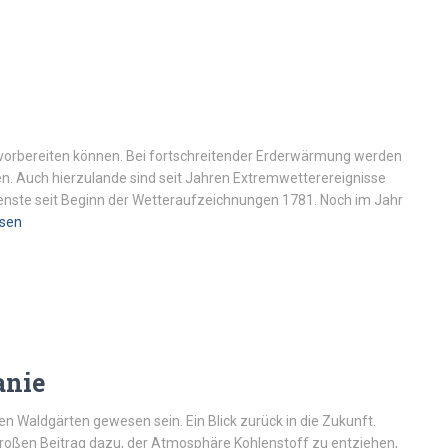
 vorbereiten können. Bei fortschreitender Erderwärmung werden
en. Auch hierzulande sind seit Jahren Extremwetterereignisse
enste seit Beginn der Wetteraufzeichnungen 1781. Noch im Jahr
esen
anie
­Waldgärten gewesen sein. Ein Blick zurück in ­die Zukunft.
großen Beitrag dazu, der Atmosphäre Kohlenstoff zu entziehen,