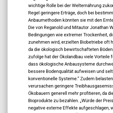
wichtige Rolle bei der Welternährung zuko
Regel geringere Erträge, doch bei besti
Anbaumethoden könnten sie mit den Ernten
Die von Reganold und Mitautor Jonathan Wa
Bedingungen wie extremer Trockenheit, di
zunehmen wird, erzielten Biobetriebe oft h
da die ökologisch bewirtschafteten Böde
zufolge hat der Ökolandbau viele Vorteile 
dass ökologische Anbausysteme durchweg
bessere Bodenqualität aufweisen und selte
konventionelle Systeme.“ Zudem belaste
verursachen geringere Treibhausgasemissi
Ökobauern generell mehr profitieren, da di
Bioprodukte zu bezahlen. „Würde der Preis
negative externe Effekte aufgeschlagen,