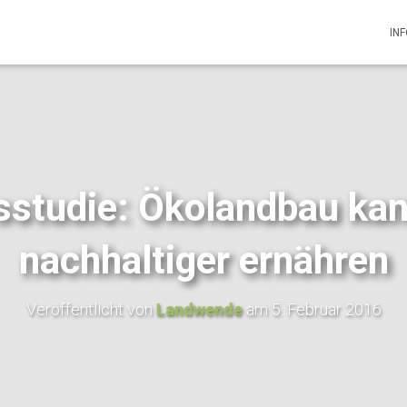
IN
sstudie: Ökolandbau kan
nachhaltiger ernähren
Veröffentlicht von
Landwende
am
5. Februar 2016