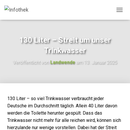
N
A
V
I
G
130 Liter – Streit um unser
A
T
Trinkwasser
I
O
Veröffentlicht von
Landwende
am
13. Januar 2025
N
U
M
S
C
H
A
130 Liter – so viel Trinkwasser verbraucht jeder
L
Deutsche im Durchschnitt täglich. Allein 40 Liter davon
T
werden die Toilette herunter gespült. Dass das
E
N
Trinkwasser nicht mehr für alle reichen wird, können sich
hierzulande nur wenige vorstellen. Dabei hat der Streit