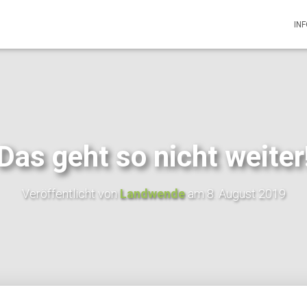
IN
Das geht so nicht weiter
Veröffentlicht von
Landwende
am
8. August 2019