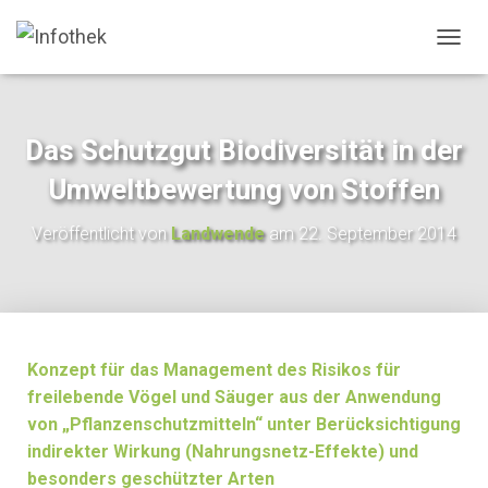
N
A
V
I
G
Das Schutzgut Biodiversität in der
A
T
Umweltbewertung von Stoffen
I
O
Veröffentlicht von
Landwende
am
22. September 2014
N
U
M
S
C
H
A
Konzept für das Management des Risikos für
L
freilebende Vögel und Säuger aus der Anwendung
T
von „Pflanzenschutzmitteln“ unter Berücksichtigung
E
N
indirekter Wirkung (Nahrungsnetz-Effekte) und
besonders geschützter Arten