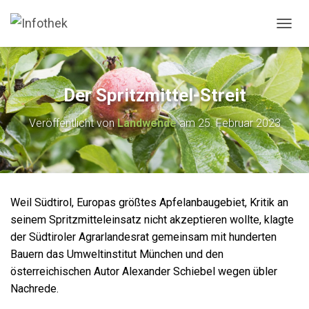
N
A
V
I
G
Der Spritzmittel-Streit
A
T
Veröffentlicht von
Landwende
am
25. Februar 2023
I
O
N
U
M
S
Weil Südtirol, Europas größtes Apfelanbaugebiet, Kritik an
C
H
seinem Spritzmitteleinsatz nicht akzeptieren wollte, klagte
A
der Südtiroler Agrarlandesrat gemeinsam mit hunderten
L
Bauern das Umweltinstitut München und den
T
österreichischen Autor Alexander Schiebel wegen übler
E
N
Nachrede.