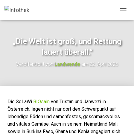
N
A
V
I
G
„Die Welt ist groß, und Rettung
A
T
lauert überall.“
I
O
Veröffentlicht von
Landwende
am
22. April 2025
N
U
M
S
C
H
A
Die SoLaWi
BIOsain
von Tristan und Jahwezi in
L
Österreich, legen nicht nur dort den Schwerpunkt auf
T
lebendige Böden und samenfestes, geschmackvolles
E
N
und vitales Gemüse. Auch in seinem Heimatland Mali,
sowie in Burkina Faso, Ghana und Kenia engagiert sich