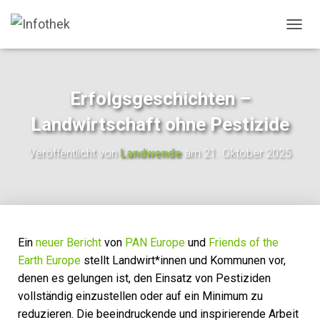
N
A
V
I
G
Erfolgsgeschichten –
A
T
Landwirtschaft ohne Pestizide
I
O
Veröffentlicht von
Landwende
am
21. Oktober 2025
N
U
M
S
C
H
A
Ein
neuer Bericht
von
PAN Europe
und
Friends of the
L
Earth Europe
stellt Landwirt*innen und Kommunen vor,
T
denen es gelungen ist, den Einsatz von Pestiziden
E
N
vollständig einzustellen oder auf ein Minimum zu
reduzieren. Die beeindruckende und inspirierende Arbeit