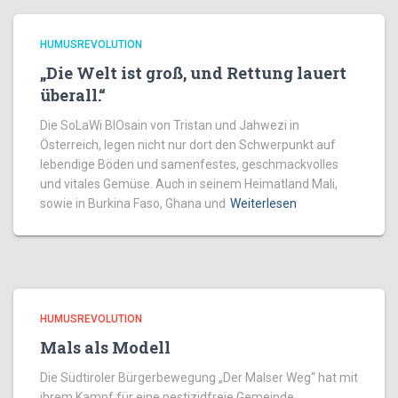
HUMUSREVOLUTION
„Die Welt ist groß, und Rettung lauert
überall.“
Die SoLaWi BIOsain von Tristan und Jahwezi in
Österreich, legen nicht nur dort den Schwerpunkt auf
lebendige Böden und samenfestes, geschmackvolles
und vitales Gemüse. Auch in seinem Heimatland Mali,
sowie in Burkina Faso, Ghana und
Weiterlesen
HUMUSREVOLUTION
Mals als Modell
Die Südtiroler Bürgerbewegung „Der Malser Weg“ hat mit
ihrem Kampf für eine pestizidfreie Gemeinde