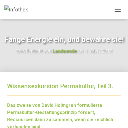
N
A
V
I
G
Fange Energie ein, und bewahre sie!
A
T
Veröffentlicht von
Landwende
am
1. März 2013
I
O
N
U
M
S
Wissensexkursion Permakultur, Teil 3.
C
H
A
L
Das zweite von David Holmgren formulierte
T
Permakultur-Gestaltungsprinzip fordert,
E
N
Ressourcen dann zu sammeln, wenn sie reichlich
vorhanden sind.