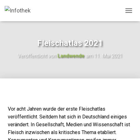
N
A
V
I
G
Fleischatlas 2021
A
T
Veröffentlicht von
Landwende
am
11. Mai 2021
I
O
N
U
M
S
C
H
A
Vor acht Jahren wurde der erste Fleischatlas
L
veröffentlicht. Seitdem hat sich in Deutschland einiges
T
E
verändert. In Gesellschaft, Medien und Wissenschaft ist
N
Fleisch inzwischen als kritisches Thema etabliert.