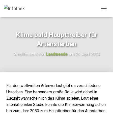
N
A
V
I
G
Klima bald Haupttreiber für
A
T
Artensterben
I
O
Veröffentlicht von
Landwende
am
25. April 2024
N
U
M
S
C
H
A
Für den weltweiten Artenverlust gibt es verschiedene
L
Ursachen. Eine besonders große Rolle wird dabei in
T
Zukunft wahrscheinlich das Klima spielen. Laut einer
E
N
internationalen Studie könnte die Klimaerwärmung schon
bis zum Jahr 2050 zum Haupttreiber für das Aussterben