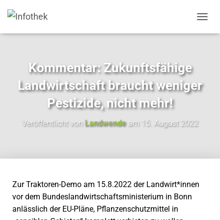
N
A
V
I
G
Kommentar: Zukunftsfähige
A
T
Landwirtschaft braucht weniger
I
O
Pestizide, nicht mehr!
N
U
Veröffentlicht von
Landwende
am
15. August 2022
M
S
C
H
A
L
T
Zur Traktoren-Demo am 15.8.2022 der Landwirt*innen
E
vor dem Bundeslandwirtschaftsministerium in Bonn
N
anlässlich der EU-Pläne, Pflanzenschutzmittel in