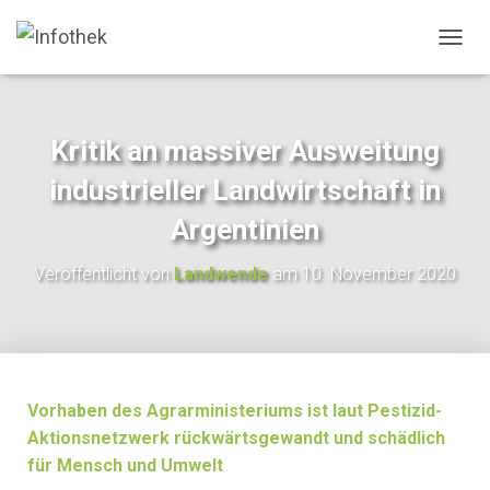
N
A
V
I
G
Kritik an massiver Ausweitung
A
T
industrieller Landwirtschaft in
I
O
Argentinien
N
U
Veröffentlicht von
Landwende
am
10. November 2020
M
S
C
H
A
L
T
Vorhaben des Agrarministeriums ist laut Pestizid-
E
Aktionsnetzwerk rückwärtsgewandt und schädlich
N
für Mensch und Umwelt